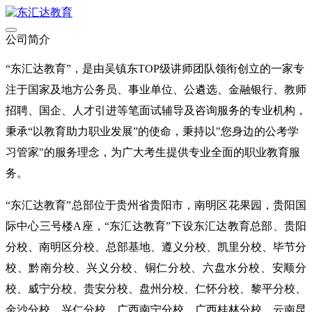
公司简介
“
东汇达教育
”
，是由吴镇东
TOP级
讲师团队领衔创立的一家专
注于国家及地方公务员、事业单位、公遴选、金融银行、教师
招聘、国企、人才引进等笔面试辅导及咨询服务的专业机构，
秉承
“以教育助力职业发展”的使命，秉持以"您身边的公考学
习管家"的服务理念，为广大考生提供专业全面的
职业教育服
务
。
“东汇达教育”总部位于贵州省贵阳市，南明区花果园，贵阳国
际中心三号楼A座，“东汇达教育”下设东汇达教育总部、贵阳
分校、南明区分校、总部基地、遵义分校、凯里分校、毕节分
校、黔南分校、兴义分校、铜仁分校、六盘水分校、安顺分
校、威宁分校、贵安分校、盘州分校、仁怀分校、黎平分校、
金沙分校、兴仁分校、广西南宁分校、广西桂林分校、云南昆