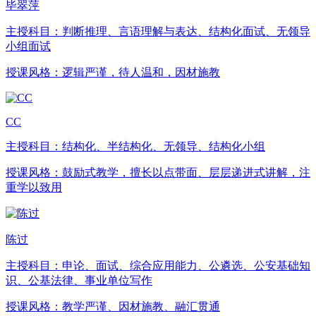
毕翠萍
主授科目：
判断推理、言语理解与表达、结构化面试、无领导
小组面试
授课风格：
逻辑严谨，待人温和，因材施教
CC
主授科目：
结构化、半结构化、无领导、结构化小组
授课风格：
鼓励式教学，擅长以点带面、层层递进式讲解，注
重学以致用
陈过
主授科目：
申论、面试、综合应用能力、公遴选、公安基础知
识、公基法律、事业单位写作
授课风格：
教学严谨、因材施教、融汇贯通