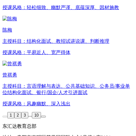
授课风格：
轻松细致、幽默严谨、底蕴深厚、因材施教
陈梅
主授科目：
结构化面试、教招试讲说课、判断推理
授课风格：
平易近人、宽严得体
曾祺勇
主授科目：
言语理解与表达、公共基础知识、公务员/事业单
位结构化面试、银行/国企/人才引进面试
授课风格：
风趣幽默、深入浅出
...
1
2
3
10
东汇达教育总部